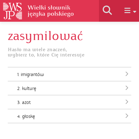
zasymilować
Historia słownika
Hasło ma wiele znaczeń,
wybierz to, które Cię interesuje
Jak korzystać
1. imigrantów
Podstawy naukowe
2. kulturę
Autorzy
3. azot
4. głoskę