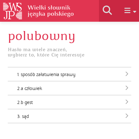
polubowny
Historia słownika
Hasło ma wiele znaczeń,
wybierz to, które Cię interesuje
Jak korzystać
1. sposób załatwienia sprawy
Podstawy naukowe
2.a człowiek
Autorzy
2.b gest
3. sąd