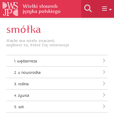
smółka
Historia słownika
Hasło ma wiele znaczeń,
wybierz to, które Cię interesuje
Jak korzystać
1. wędzarnicza
Podstawy naukowe
2. u noworodka
Autorzy
3. roślina
4. żywica
5. sok