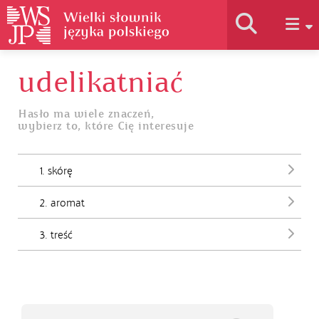
udelikatniać
Historia słownika
Hasło ma wiele znaczeń,
wybierz to, które Cię interesuje
Jak korzystać
1. skórę
Podstawy naukowe
2. aromat
Autorzy
3. treść