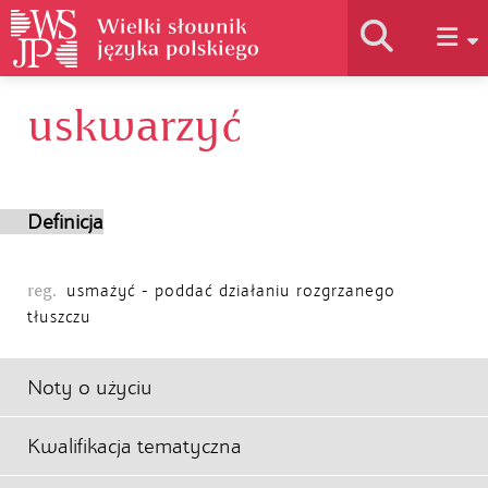
uskwarzyć
Historia słownika
Jak korzystać
Definicja
Podstawy naukowe
reg.
usmażyć - poddać działaniu rozgrzanego
tłuszczu
Autorzy
Noty o użyciu
Kwalifikacja tematyczna