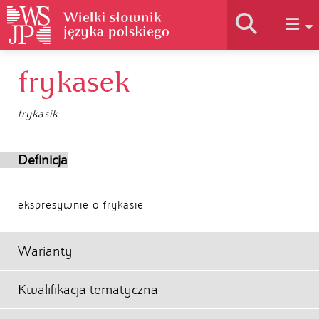
frykasek
Historia słownika
frykasik
Jak korzystać
Definicja
Podstawy naukowe
ekspresywnie o frykasie
Autorzy
Warianty
Kwalifikacja tematyczna