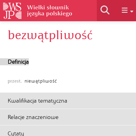
bezwątpliwość
Historia słownika
Jak korzystać
Definicja
Podstawy naukowe
przest.
niewątpliwość
Autorzy
Kwalifikacja tematyczna
Relacje znaczeniowe
Cytaty