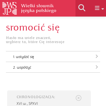
sromocić się
Historia słownika
Hasło ma wiele znaczeń,
wybierz to, które Cię interesuje
Jak korzystać
1. wstydzić się
Podstawy naukowe
2. współżyć
Autorzy
CHRONOLOGIZACJA:
XVI w.,
SPXVI