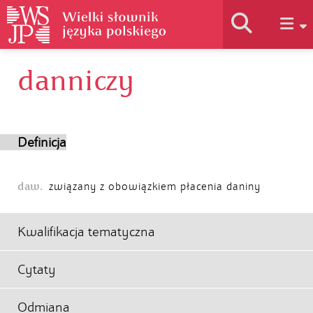
danniczy
Historia słownika
Jak korzystać
Definicja
Podstawy naukowe
daw.
związany z obowiązkiem płacenia daniny
Autorzy
Kwalifikacja tematyczna
Cytaty
Odmiana