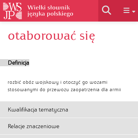
otaborować się
Historia słownika
Jak korzystać
Definicja
Podstawy naukowe
rozbić obóz wojskowy i otoczyć go wozami
stosowanymi do przewozu zaopatrzenia dla armii
Autorzy
Kwalifikacja tematyczna
Relacje znaczeniowe