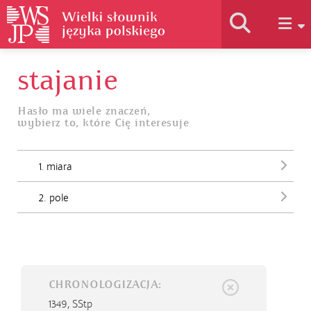
stajanie
Historia słownika
Hasło ma wiele znaczeń,
wybierz to, które Cię interesuje
Jak korzystać
1. miara
Podstawy naukowe
2. pole
Autorzy
CHRONOLOGIZACJA:
1349,
SStp