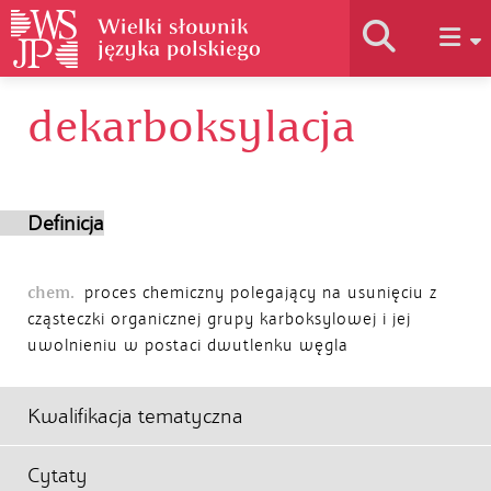
dekarboksylacja
Historia słownika
Jak korzystać
Definicja
Podstawy naukowe
chem.
proces chemiczny polegający na usunięciu z
cząsteczki organicznej grupy karboksylowej i jej
uwolnieniu w postaci dwutlenku węgla
Autorzy
Kwalifikacja tematyczna
Cytaty