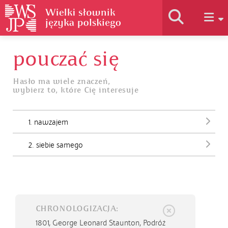
pouczać się
Historia słownika
Hasło ma wiele znaczeń,
wybierz to, które Cię interesuje
Jak korzystać
1. nawzajem
Podstawy naukowe
2. siebie samego
Autorzy
CHRONOLOGIZACJA:
1801,
George Leonard Staunton, Podróż