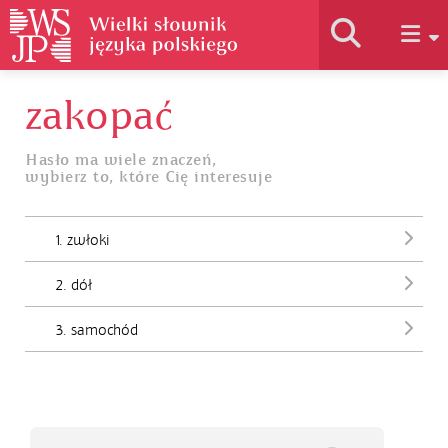
zakopać
Historia słownika
Hasło ma wiele znaczeń,
wybierz to, które Cię interesuje
Jak korzystać
1. zwłoki
Podstawy naukowe
2. dół
Autorzy
3. samochód