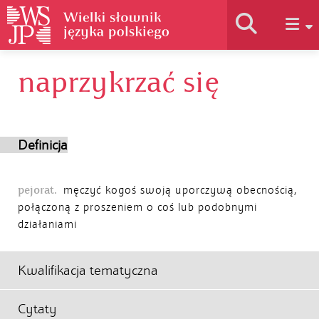
naprzykrzać się
Historia słownika
Jak korzystać
Definicja
Podstawy naukowe
pejorat.
męczyć kogoś swoją uporczywą obecnością,
połączoną z proszeniem o coś lub podobnymi
działaniami
Autorzy
Kwalifikacja tematyczna
Cytaty