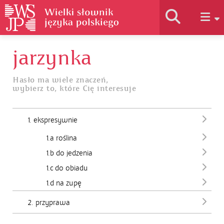
jarzynka
Historia słownika
Hasło ma wiele znaczeń,
wybierz to, które Cię interesuje
Jak korzystać
1. ekspresywnie
Podstawy naukowe
1.a roślina
1.b do jedzenia
Autorzy
1.c do obiadu
1.d na zupę
2. przyprawa