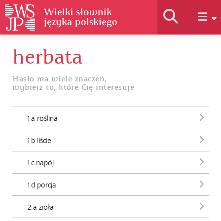
herbata
Historia słownika
Hasło ma wiele znaczeń,
wybierz to, które Cię interesuje
Jak korzystać
1.a roślina
Podstawy naukowe
1.b liście
Autorzy
1.c napój
1.d porcja
2.a zioła