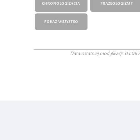
CHRONOLOGIZACJA
FRAZEOLOGIZMY
POKAŻ WSZYSTKO
Data ostatniej modyfikacji: 03.06.
Copyright© Instytut Języka Polskiego
PAN
Projekt autorstwa