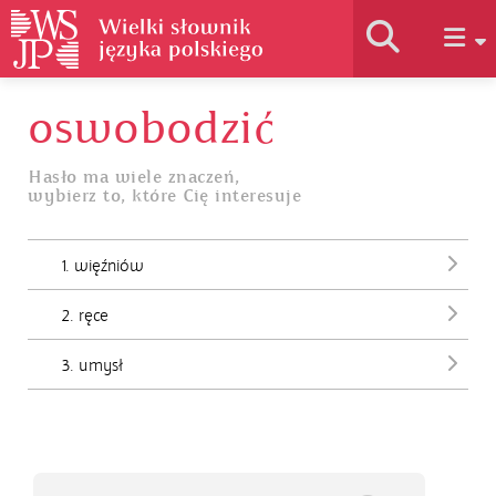
oswobodzić
Historia słownika
Hasło ma wiele znaczeń,
wybierz to, które Cię interesuje
Jak korzystać
1. więźniów
Podstawy naukowe
2. ręce
Autorzy
3. umysł