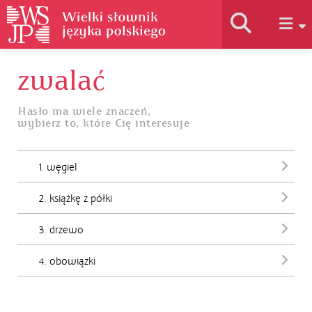
zwalać
Historia słownika
Hasło ma wiele znaczeń,
wybierz to, które Cię interesuje
Jak korzystać
1. węgiel
Podstawy naukowe
2. książkę z półki
Autorzy
3. drzewo
4. obowiązki