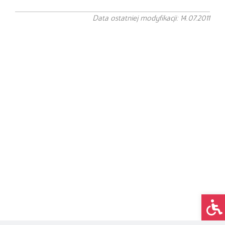
Data ostatniej modyfikacji: 14.07.2011
Op