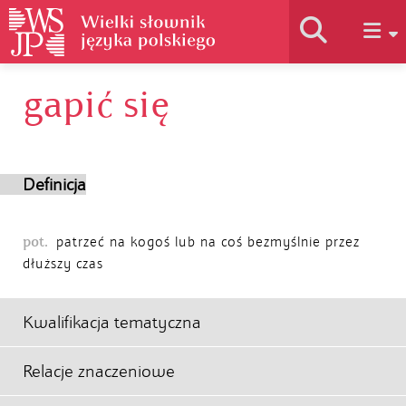
gapić się
Historia słownika
Jak korzystać
Definicja
Podstawy naukowe
pot.
patrzeć na kogoś lub na coś bezmyślnie przez
dłuższy czas
Autorzy
Kwalifikacja tematyczna
Relacje znaczeniowe