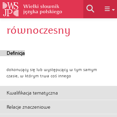
równoczesny
Historia słownika
Jak korzystać
Definicja
Podstawy naukowe
dokonujący się lub występujący w tym samym
czasie, w którym trwa coś innego
Autorzy
Kwalifikacja tematyczna
Relacje znaczeniowe