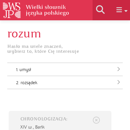
rozum
Historia słownika
Hasło ma wiele znaczeń,
wybierz to, które Cię interesuje
Jak korzystać
1. umysł
Podstawy naukowe
2. rozsądek
Autorzy
CHRONOLOGIZACJA:
XIV w.,
Bańk