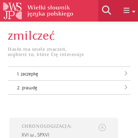
zmilczeć
Historia słownika
Hasło ma wiele znaczeń,
wybierz to, które Cię interesuje
Jak korzystać
1. zaczepkę
Podstawy naukowe
2. prawdę
Autorzy
CHRONOLOGIZACJA:
XVI w.,
SPXVI