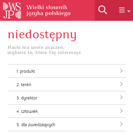
niedostępny
Historia słownika
Hasło ma wiele znaczeń,
wybierz to, które Cię interesuje
Jak korzystać
1. produkt
Podstawy naukowe
2. teren
Autorzy
3. dyrektor
4. człowiek
5. dla zwiedzających