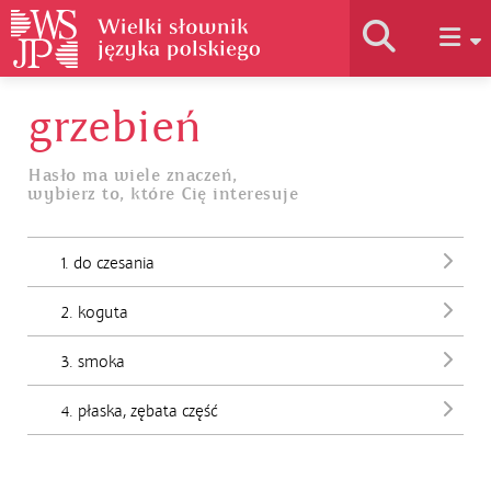
grzebień
Historia słownika
Hasło ma wiele znaczeń,
wybierz to, które Cię interesuje
Jak korzystać
1. do czesania
Podstawy naukowe
2. koguta
Autorzy
3. smoka
4. płaska, zębata część