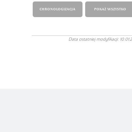
CHRONOLOGIZACJA
POKAŻ WSZYSTKO
Data ostatniej modyfikacji: 10.01.
Copyright© Instytut Języka Polskiego
PAN
Projekt autorstwa
Polityka prywatności