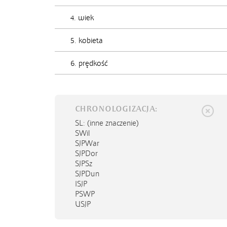
4. wiek
5. kobieta
6. prędkość
CHRONOLOGIZACJA:
SL
: (inne znaczenie)
SWil
SJPWar
SJPDor
SJPSz
SJPDun
ISJP
PSWP
USJP