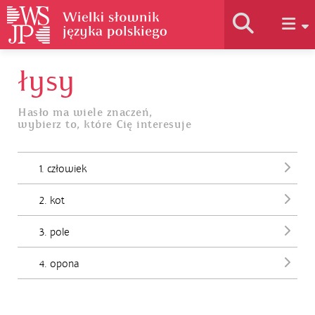
łysy
Historia słownika
Hasło ma wiele znaczeń,
wybierz to, które Cię interesuje
Jak korzystać
1. człowiek
Podstawy naukowe
2. kot
Autorzy
3. pole
4. opona