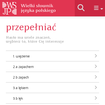
przepełniać
Historia słownika
Hasło ma wiele znaczeń,
wybierz to, które Cię interesuje
Jak korzystać
1. więzienie
Podstawy naukowe
2.a zapachem
Autorzy
2.b zapach
3.a lękiem
3.b lęk