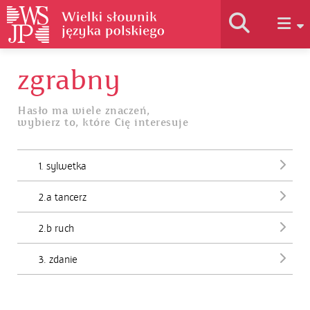
zgrabny
Historia słownika
Hasło ma wiele znaczeń,
wybierz to, które Cię interesuje
Jak korzystać
1. sylwetka
Podstawy naukowe
2.a tancerz
Autorzy
2.b ruch
3. zdanie