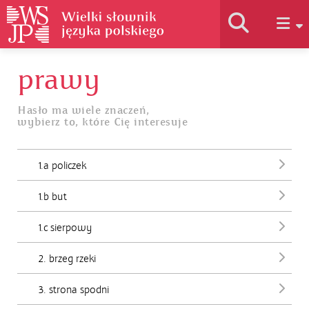
prawy
Historia słownika
Hasło ma wiele znaczeń,
wybierz to, które Cię interesuje
Jak korzystać
1.a policzek
Podstawy naukowe
1.b but
Autorzy
1.c sierpowy
2. brzeg rzeki
3. strona spodni