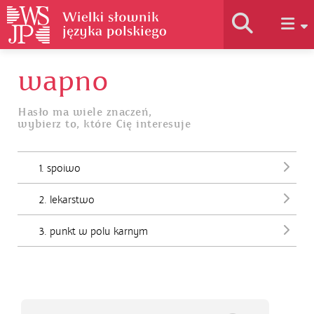
wapno
Historia słownika
Hasło ma wiele znaczeń,
wybierz to, które Cię interesuje
Jak korzystać
1. spoiwo
Podstawy naukowe
2. lekarstwo
Autorzy
3. punkt w polu karnym