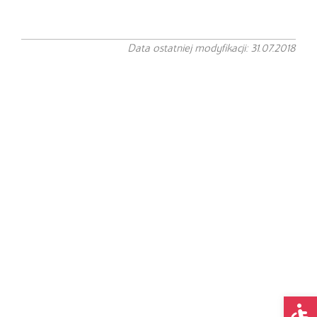
Data ostatniej modyfikacji: 31.07.2018
Op