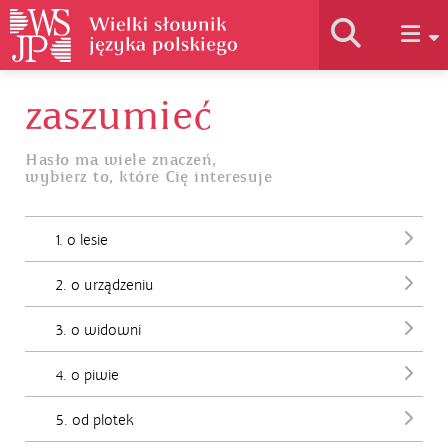
zaszumieć
Historia słownika
Hasło ma wiele znaczeń,
wybierz to, które Cię interesuje
Jak korzystać
1. o lesie
Podstawy naukowe
2. o urządzeniu
Autorzy
3. o widowni
4. o piwie
5. od plotek