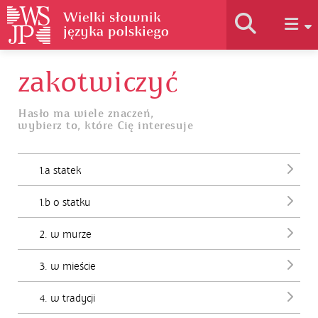
zakotwiczyć
Historia słownika
Hasło ma wiele znaczeń,
wybierz to, które Cię interesuje
Jak korzystać
1.a statek
Podstawy naukowe
1.b o statku
Autorzy
2. w murze
3. w mieście
4. w tradycji