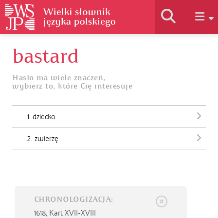
bastard
Historia słownika
Hasło ma wiele znaczeń,
wybierz to, które Cię interesuje
Jak korzystać
1. dziecko
Podstawy naukowe
2. zwierzę
Autorzy
CHRONOLOGIZACJA:
1618,
Kart XVII-XVIII