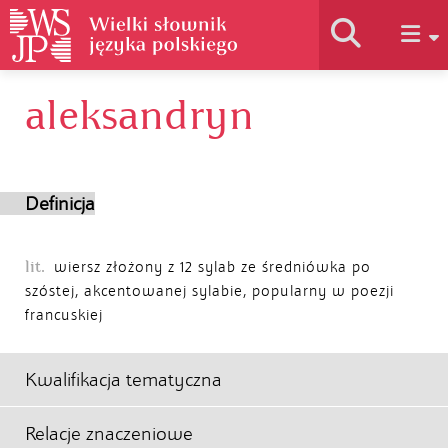
aleksandryn
Historia słownika
Jak korzystać
Definicja
Podstawy naukowe
lit.
wiersz złożony z 12 sylab ze średniówka po
szóstej, akcentowanej sylabie, popularny w poezji
francuskiej
Autorzy
Kwalifikacja tematyczna
Relacje znaczeniowe