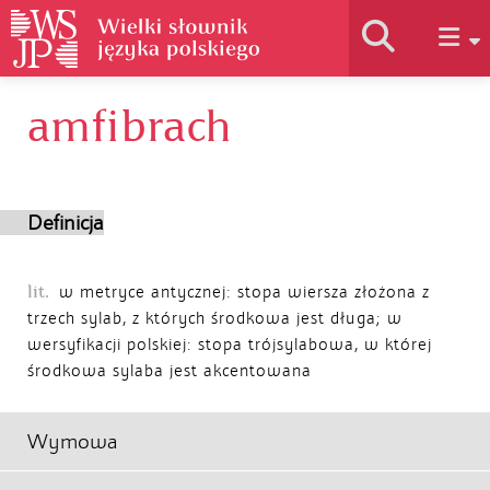
amfibrach
Historia słownika
Jak korzystać
Definicja
Podstawy naukowe
lit.
w metryce antycznej: stopa wiersza złożona z
trzech sylab, z których środkowa jest długa; w
wersyfikacji polskiej: stopa trójsylabowa, w której
Autorzy
środkowa sylaba jest akcentowana
Wymowa