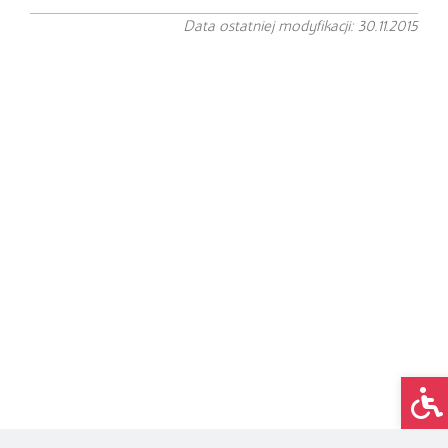
Data ostatniej modyfikacji: 30.11.2015
Op