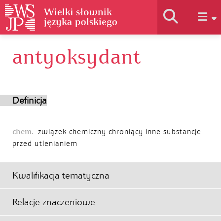
antyoksydant
Historia słownika
Jak korzystać
Definicja
Podstawy naukowe
chem.
związek chemiczny chroniący inne substancje
przed utlenianiem
Autorzy
Kwalifikacja tematyczna
Relacje znaczeniowe