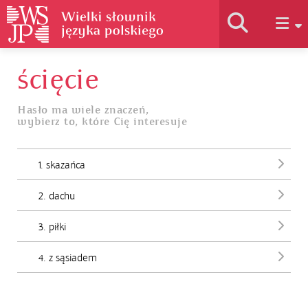
ścięcie
Historia słownika
Hasło ma wiele znaczeń,
wybierz to, które Cię interesuje
Jak korzystać
1. skazańca
Podstawy naukowe
2. dachu
Autorzy
3. piłki
4. z sąsiadem