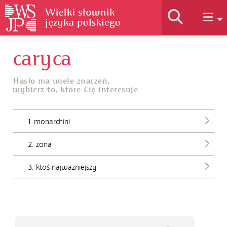
caryca
Historia słownika
Hasło ma wiele znaczeń,
wybierz to, które Cię interesuje
Jak korzystać
1. monarchini
Podstawy naukowe
2. żona
Autorzy
3. ktoś najważniejszy