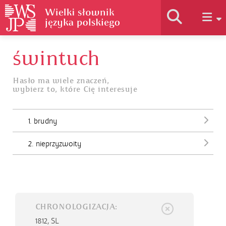
świntuch
Historia słownika
Hasło ma wiele znaczeń,
wybierz to, które Cię interesuje
Jak korzystać
1. brudny
Podstawy naukowe
2. nieprzyzwoity
Autorzy
CHRONOLOGIZACJA:
1812,
SL