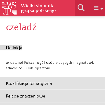
czeladź
Historia słownika
Jak korzystać
Definicja
Podstawy naukowe
w dawnej Polsce: ogół osób służących magnatowi,
szlachcicowi lub rycerzowi
Autorzy
Kwalifikacja tematyczna
Relacje znaczeniowe