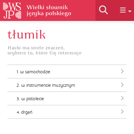
tłumik
Historia słownika
Hasło ma wiele znaczeń,
wybierz to, które Cię interesuje
Jak korzystać
1. w samochodzie
Podstawy naukowe
2. w instrumencie muzycznym
Autorzy
3. w pistolecie
4. drgań