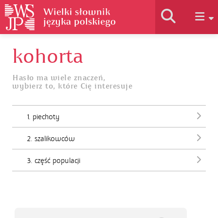
kohorta
Historia słownika
Hasło ma wiele znaczeń,
wybierz to, które Cię interesuje
Jak korzystać
1. piechoty
Podstawy naukowe
2. szalikowców
Autorzy
3. część populacji