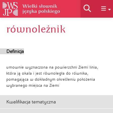
równoleżnik
Historia słownika
Jak korzystać
Definicja
Podstawy naukowe
umownie wyznaczona na powierzchni Ziemi linia,
która ją okala i jest równoległa do równika,
pomagająca w dokładnym określeniu położenia
Autorzy
wybranego miejsca na Ziemi
Kwalifikacja tematyczna