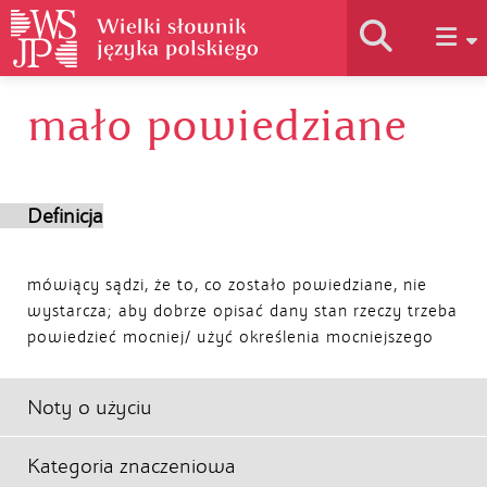
mało powiedziane
Historia słownika
Jak korzystać
Definicja
Podstawy naukowe
mówiący sądzi, że to, co zostało powiedziane, nie
wystarcza; aby dobrze opisać dany stan rzeczy trzeba
powiedzieć mocniej/ użyć określenia mocniejszego
Autorzy
Noty o użyciu
Kategoria znaczeniowa