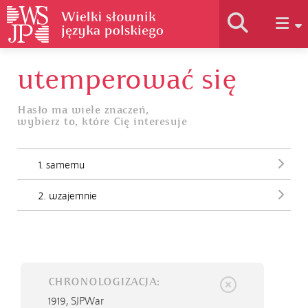
utemperować się
Historia słownika
Hasło ma wiele znaczeń,
wybierz to, które Cię interesuje
Jak korzystać
1. samemu
Podstawy naukowe
2. wzajemnie
Autorzy
CHRONOLOGIZACJA:
1919,
SJPWar