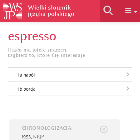
espresso
Historia słownika
Hasło ma wiele znaczeń,
wybierz to, które Cię interesuje
Jak korzystać
1.a napój
Podstawy naukowe
1.b porcja
Autorzy
CHRONOLOGIZACJA:
1955,
NKJP