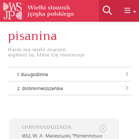
pisanina
Historia słownika
Hasło ma wiele znaczeń,
wybierz to, które Cię interesuje
Jak korzystać
1. dwugodzinna
Podstawy naukowe
2. drobnomieszczańska
Autorzy
CHRONOLOGIZACJA:
1852,
W. A. Maciejowski, "Piśmiennictwo