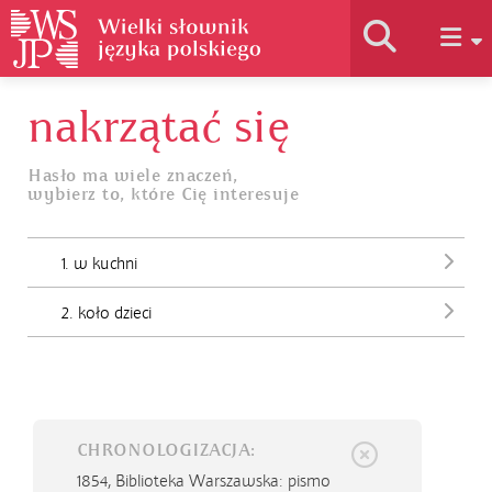
nakrzątać się
Historia słownika
Hasło ma wiele znaczeń,
wybierz to, które Cię interesuje
Jak korzystać
1. w kuchni
Podstawy naukowe
2. koło dzieci
Autorzy
CHRONOLOGIZACJA:
1854,
Biblioteka Warszawska: pismo